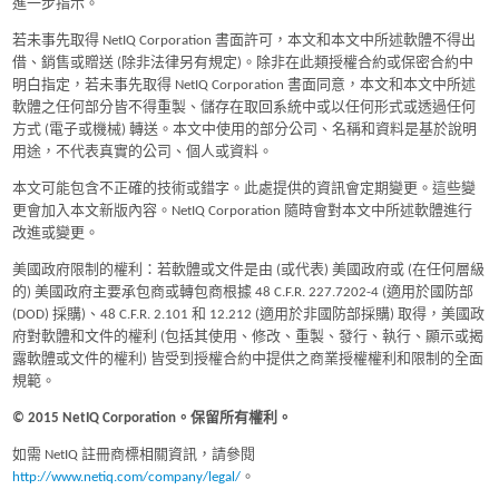
進一步指示。
若未事先取得 NetIQ Corporation 書面許可，本文和本文中所述軟體不得出
借、銷售或贈送 (除非法律另有規定)。除非在此類授權合約或保密合約中
明白指定，若未事先取得 NetIQ Corporation 書面同意，本文和本文中所述
軟體之任何部分皆不得重製、儲存在取回系統中或以任何形式或透過任何
方式 (電子或機械) 轉送。本文中使用的部分公司、名稱和資料是基於說明
用途，不代表真實的公司、個人或資料。
本文可能包含不正確的技術或錯字。此處提供的資訊會定期變更。這些變
更會加入本文新版內容。NetIQ Corporation 隨時會對本文中所述軟體進行
改進或變更。
美國政府限制的權利：若軟體或文件是由 (或代表) 美國政府或 (在任何層級
的) 美國政府主要承包商或轉包商根據 48 C.F.R. 227.7202-4 (適用於國防部
(DOD) 採購)、48 C.F.R. 2.101 和 12.212 (適用於非國防部採購) 取得，美國政
府對軟體和文件的權利 (包括其使用、修改、重製、發行、執行、顯示或揭
露軟體或文件的權利) 皆受到授權合約中提供之商業授權權利和限制的全面
規範。
© 2015 NetIQ Corporation。保留所有權利。
如需 NetIQ 註冊商標相關資訊，請參閱
http://www.netiq.com/company/legal/
。