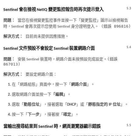
5.3
Sentinel 會在檢視 NetIQ 變更監控報告時再次提示登入
問題：
當您在檢視變更監控事件並按一下「變更監控」圖示以檢視報告
(錯誤 896816)
時，Sentinel 會再次提示您使用 Sentinel 身分證明登入。
解決方式：
目前尚未提供因應措施。
5.4
Sentinel 文件預設不會設定 Sentinel 裝置網路介面
(錯誤
問題：
安裝 Sentinel 裝置時，網路介面未按預設完成設定。
867013)
解決方式：
要設定網路介面：
在「網路組態」頁面中，按一下「
網路介面
」。
選取網路介面並按一下
「編輯」
。
選取「
動態位址
」，接著選取「
DHCP
」或「
靜態指定的 IP 位址
」。
按一下「
下一步
」，接著按「
確定
」。
5.5
當輸出搜尋結果到 Sentinel 時，網頁瀏覽器顯示錯誤