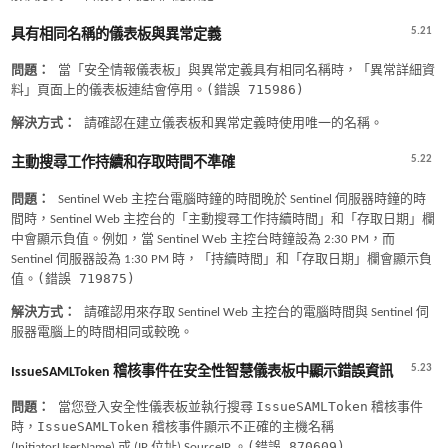
5.21
具有相同名稱的儀表板與異常定義
問題：
當「安全情報儀表板」與異常定義具有相同名稱時，「異常詳細資
(錯誤 715986)
料」頁面上的儀表板連結會停用。
解決方式：
請確認在建立儀表板和異常定義時使用唯一的名稱。
5.22
主動搜尋工作持續和存取時間不準確
問題：
Sentinel Web 主控台電腦時鐘的時間晚於 Sentinel 伺服器時鐘的時
間時，Sentinel Web 主控台的「主動搜尋工作持續時間」和「存取日期」欄
中會顯示負值。例如，當 Sentinel Web 主控台時鐘設為 2:30 PM，而
Sentinel 伺服器設為 1:30 PM 時，「持續時間」和「存取日期」欄會顯示負
(錯誤 719875)
值。
解決方式：
請確認用來存取 Sentinel Web 主控台的電腦時間與 Sentinel 伺
服器電腦上的時間相同或較晚。
5.23
IssueSAMLToken 稽核事件在安全性智慧儀表板中顯示錯誤資訊
IssueSAMLToken
問題：
當您登入安全性儀表板並執行搜尋
稽核事件
IssueSAMLToken
時，
稽核事件顯示不正確的主機名稱
(錯誤 870609)
(InitiatorUserName) 或 (IP 位址) SourceIP 。