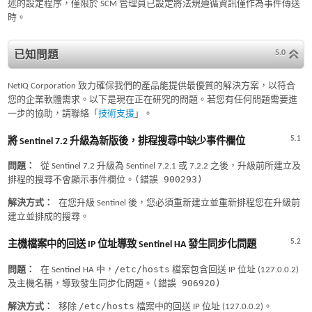
述的設定程序，僅限於 SCM 管理員已設定將法規遵循資訊僅作為事件傳送
時。
5.0
已知問題
NetIQ Corporation 致力確保我們的產品能提供最優質的解決方案，以符合
您的企業軟體需求。以下是現在正在研究的問題。若您有任何問題需要進
一步的協助，請聯絡「
技術支援
」。
5.1
將 Sentinel 7.2 升級為新版後，排程搜尋中缺少事件欄位
問題：
從 Sentinel 7.2 升級為 Sentinel 7.2.1 或 7.2.2 之後，升級前所建立及
(錯誤 900293)
排程的搜尋不會顯示事件欄位。
解決方式：
在您升級 Sentinel 後，您必須重新建立並重新排程您在升級前
建立並排成的搜尋。
5.2
主機檔案中的回送 IP 位址導致 Sentinel HA 發生同步化問題
/etc/hosts
問題：
在 Sentinel HA 中，
檔案包含回送 IP 位址 (127.0.0.2)
(錯誤 906920)
及主機名稱，導致發生同步化問題。
/etc/hosts
解決方式：
移除
檔案中的回送 IP 位址 (127.0.0.2)。