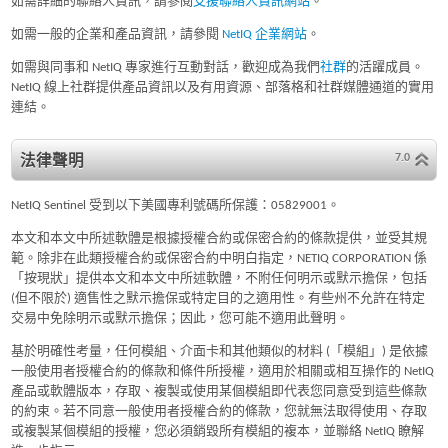
如需詳細的聯絡人資訊，請參閱
支援聯絡人資訊網站
。
如需一般的企業和產品資訊，請參閱
NetIQ 企業網站
。
如需與同事和 NetIQ 專家進行互動對話，歡迎成為我們
社群
的活躍成員。
NetIQ 線上社群提供產品資訊以及有用資源、部落格和社群媒體通道的實用
連結。
7.0
法律聲明
NetIQ Sentinel 受到以下美國專利號碼所保護：05829001。
本文和本文中所述軟體是根據授權合約或保密合約的條款提供，並受其規
範。除非在此類授權合約或保密合約中明白指定，NETIQ CORPORATION 係
「按現狀」提供本文和本文中所述軟體，不附任何明示或默示擔保，包括
(但不限於) 適售性之默示擔保或特定目的之適用性。有些州不允許在特定
交易中免除明示或默示擔保；因此，您可能不適用此聲明。
基於明確性考量，任何模組、介面卡和其他類似的材料 (「模組」) 是依據
一般使用者授權合約的條款和條件所授權，適用於相關或相互操作的 NetIQ
產品或軟體版本，存取、複製或使用某個模組即代表您同意受到這些條款
的約束。若不同意一般使用者授權合約的條款，您就無法取得使用、存取
或複製某個模組的授權，您必須銷毀所有模組的複本，並聯絡 NetIQ 瞭解