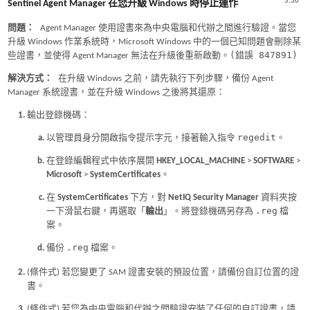
5.30
Sentinel Agent Manager 在您升級 Windows 時停止運作
問題：
Agent Manager 使用證書來為中央電腦和代辦之間進行驗證。當您
升級 Windows 作業系統時，Microsoft Windows 中的一個已知問題會刪除某
(錯誤 847891)
些證書，並使得 Agent Manager 無法在升級後重新啟動。
解決方式：
在升級 Windows 之前，請先執行下列步驟，備份 Agent
Manager 系統證書，並在升級 Windows 之後將其還原：
輸出登錄機碼：
regedit
以管理員身分開啟指令提示字元，接著輸入指令
。
在登錄編輯程式中依序展開
HKEY_LOCAL_MACHINE
>
SOFTWARE
>
Microsoft
>
SystemCertificates
。
在
SystemCertificates
下方，對
NetIQ Security Manager
資料夾按
.reg
一下滑鼠右鍵，再選取「
輸出
」。將登錄機碼另存為
檔
案。
.reg
備份
檔案。
(條件式) 若您變更了 SAM 證書安裝的預設位置，請備份自訂位置的證
書。
(條件式) 若您為中央電腦和代辦之間驗證安裝了任何的自訂證書，請