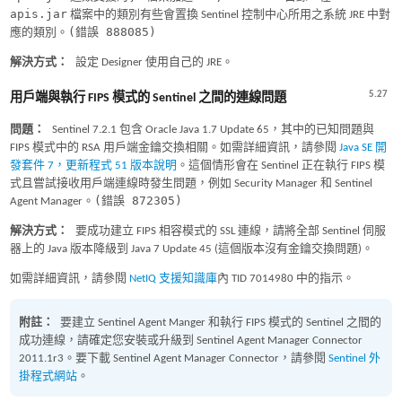
apis.jar
檔案中的類別有些會置換 Sentinel 控制中心所用之系統 JRE 中對
(錯誤 888085)
應的類別。
解決方式：
設定 Designer 使用自己的 JRE。
5.27
用戶端與執行 FIPS 模式的 Sentinel 之間的連線問題
問題：
Sentinel 7.2.1 包含 Oracle Java 1.7 Update 65，其中的已知問題與
FIPS 模式中的 RSA 用戶端金鑰交換相關。如需詳細資訊，請參閱
Java SE 開
發套件 7，更新程式 51 版本說明
。這個情形會在 Sentinel 正在執行 FIPS 模
式且嘗試接收用戶端連線時發生問題，例如 Security Manager 和 Sentinel
(錯誤 872305)
Agent Manager。
解決方式：
要成功建立 FIPS 相容模式的 SSL 連線，請將全部 Sentinel 伺服
器上的 Java 版本降級到 Java 7 Update 45 (這個版本沒有金鑰交換問題)。
如需詳細資訊，請參閱
NetIQ 支援知識庫
內 TID 7014980 中的指示。
附註：
要建立 Sentinel Agent Manger 和執行 FIPS 模式的 Sentinel 之間的
成功連線，請確定您安裝或升級到 Sentinel Agent Manager Connector
2011.1r3。要下載 Sentinel Agent Manager Connector，請參閱
Sentinel 外
掛程式網站
。