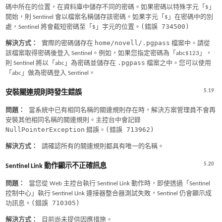
碼中所在的位置，在資料庫中儲存不同的密碼。如果密碼以特殊字元「$」
開始，則 Sentinel 會以檔案名稱儲存該密碼。如果字元「$」在密碼中的別
(錯誤 734500)
處，Sentinel 將會截短密碼至「$」字元的位置。
home/novell/.pgpass
解決方式：
實際的密碼儲存在
檔案中。請從
該檔案取得密碼後登入 Sentinel。例如，如果您指定密碼為「abc$123」，
.pgpass
則 Sentinel 將以「abc」為密碼並儲存在
檔案之中。您可以使用
「abc」做為密碼登入 Sentinel。
5.19
安裝關連規則時發生錯誤
問題：
當系統中已有相同名稱的關連規則存在時，解決方案管理員不會再
安裝其他相同名稱的關連規則。主控台中會記錄
NullPointerException
(錯誤 713962)
錯誤。
解決方式：
請確認所有的關連規則都具有唯一的名稱。
5.20
Sentinel Link 動作顯示不正確訊息
問題：
當您從 Web 主控台執行 Sentinel Link 動作時，即使透過「Sentinel
控制中心」執行 Sentinel Link 連接器整合器測試失敗，Sentinel 仍會顯示成
(錯誤 710305)
功訊息。
解決方式：
目前尚未提供因應措施。