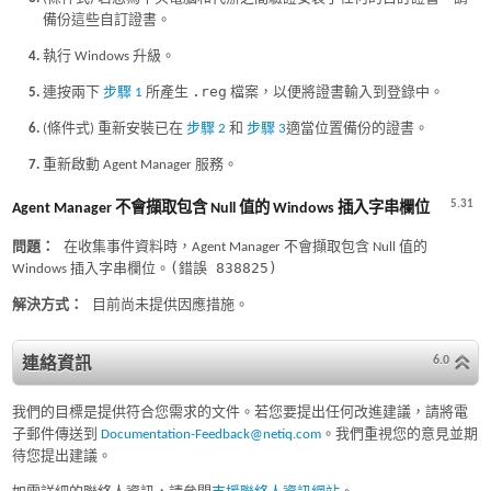
備份這些自訂證書。
執行 Windows 升級。
.reg
連按兩下
步驟 1
所產生
檔案，以便將證書輸入到登錄中。
(條件式) 重新安裝已在
步驟 2
和
步驟 3
適當位置備份的證書。
重新啟動 Agent Manager 服務。
5.31
Agent Manager 不會擷取包含 Null 值的 Windows 插入字串欄位
問題：
在收集事件資料時，Agent Manager 不會擷取包含 Null 值的
(錯誤 838825)
Windows 插入字串欄位。
解決方式：
目前尚未提供因應措施。
6.0
連絡資訊
我們的目標是提供符合您需求的文件。若您要提出任何改進建議，請將電
子郵件傳送到
Documentation-Feedback@netiq.com
。我們重視您的意見並期
待您提出建議。