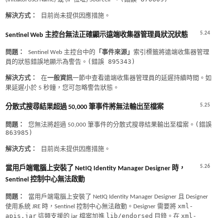
解決方式：
目前尚未提供因應措施。
5.24
Sentinel Web 主控台無法正確顯示遠端收集器管理員狀況狀態
問題：
Sentinel Web 主控台中的
「事件來源」
索引標籤將遠端收集器管理
(錯誤 895343)
員的狀態錯誤地顯示為警告。
解決方式：
在
一般資訊
一節中查看遠端收集器管理員的延遲持續時間。如
果延遲小於 5 秒鐘，您可忽略警告狀態。
5.25
分散式搜尋結果超過 50,000 筆事件將無法輸出至檔案
(錯誤
問題：
您無法將超過 50,000 筆事件的分散式搜尋結果輸出至檔案。
863985)
解決方式：
目前尚未提供因應措施。
5.26
當用戶端電腦上安裝了 NetIQ Identity Manager Designer 時，
Sentinel 控制中心無法啟動
問題：
當用戶端電腦上安裝了 NetIQ Identity Manager Designer 且 Designer
xml-
使用系統 JRE 時，Sentinel 控制中心無法啟動。Designer 需要將
apis.jar
lib/endorsed
xml-
這類支援的 jar 檔案加進
目錄。在