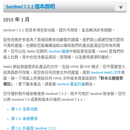
Sentinel 7.2.2 版本說明
2015 年 1 月
Sentinel 7.2.2 包含多項全新功能、提升可用性，並且解決許多問題。
這些改進許多是為了直接因應來自顧客的建議。我們衷心感謝您撥冗提供
可貴的建議。也期盼您能繼續協助以確保我們的產品能滿足您所有的需
求。您可以在 NetIQ 社群的
Sentinel 論壇
中張貼意見反應，NetIQ 是我們的
線上社群，其中也包含產品資訊、部落格，以及實用資源的連結。
NetIQ 網站頁面提供此產品的文件，包括 HTML 與 PDF 格式，您不需要登入
該頁面即可存取。若您有任何改善文件的建議，請到
Sentinel NetIQ 文件
頁
面，按一下頁面上所張貼任何 HTML 文件版本頁面底部的
「對本主題發表
備註」
。要下載本產品，請查看
Sentinel 產品升級
網站。
您可僅針對升級安裝使用 Sentinel 7.2.2，而不可用於 Sentinel 新安裝。您可
以將 Sentinel 7.0 或更新版本升級到 Sentinel 7.2.2。
節 1.0, 全新功能
節 2.0, 系統需求
節 3.0, 升級至 Sentinel 7.2.2